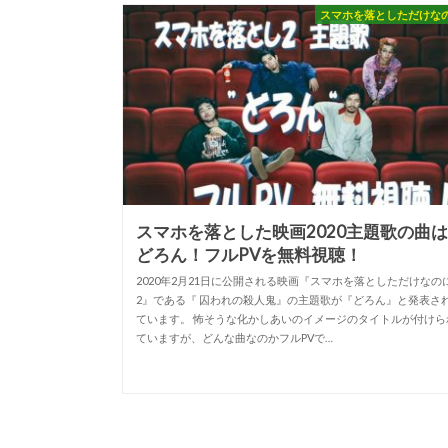
スマホを落としただけな
スマホを落とした映画2020主題歌の曲
どろん！フルPVを無料視聴！
2020年2月21日に公開される映画『スマホを落としただけなの
2』である『 囚われの殺人鬼』の主題歌が『どろん』と発表さ
ています。 怖そうな化かしあいのイメージのタイトルが付けら
ていますが、どんな曲なのかフルPVで…