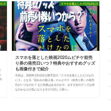
のに2
スマホを落としただけなのに2
は
スマホを落とした映画2020ムビチケ前売
り券の発売日いつ？特典やおすすめグッズ
も画像付きで紹介
に
れ
今回は、2020年2月21日公開予定の『スマホを落としただけなの
れ
に２』となる『囚われの殺人鬼』のムビチケ（前売り券）の発売
日がいつなのか？ また特典はあるのかや、おすすめのグッズは何
なのかなどが気になりますので詳しく調べ…