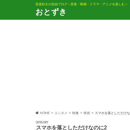
音楽好きの自由ブログ～音楽・映画・ドラマ・アニメを楽しむ～
おとずき
HOME
エンタメ
映像
映画
スマホを落としただけな
CATEGORY
スマホを落としただけなのに2