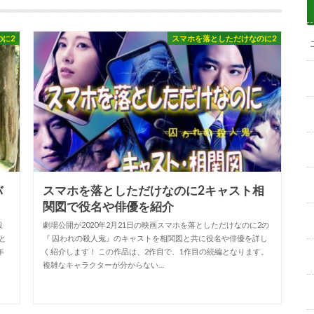
のに2
スマホを落としただけなのに2
バ
スマホを落としただけなのに2キャスト相
関図で役名や俳優を紹介
殺
劇場公開が2020年2月21日の映画スマホを落としただけなのに2の
と
『 囚われの殺人鬼』のキャストを相関図と共に役名や俳優を詳し
年
く紹介します！ この作品は、2作目で、1作目の続編となります。
複雑なキャラクターが分からない…