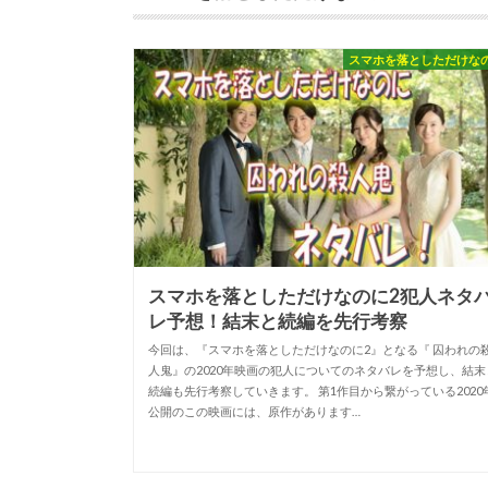
スマホを落としただけな
スマホを落としただけなのに2犯人ネタ
レ予想！結末と続編を先行考察
今回は、『スマホを落としただけなのに2』となる『 囚われの
人鬼』の2020年映画の犯人についてのネタバレを予想し、結末
続編も先行考察していきます。 第1作目から繋がっている2020
公開のこの映画には、原作があります…