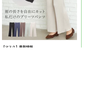
【マスク】最新情報
＞＞Amazonで見る＜＜
＞＞楽天市場で見る＜＜
＞＞ヤフーで見る＜＜
©Copyright2026
おとずき
.All Rights Reserved.