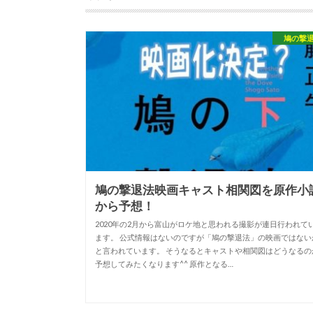
鳩の撃
鳩の撃退法映画キャスト相関図を原作小
から予想！
2020年の2月から富山がロケ地と思われる撮影が連日行われて
ます。 公式情報はないのですが「鳩の撃退法」の映画ではない
と言われています。 そうなるとキャストや相関図はどうなるの
予想してみたくなります^^ 原作となる…