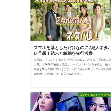
スマホを落としただけなのに2犯人ネタ
レ予想！結末と続編を先行考察
今回は、『スマホを落としただけなのに2』となる『 囚われの
人鬼』の2020年映画の犯人についてのネタバレを予想し、結末
続編も先行考察していきます。 第1作目から繋がっている2020
公開のこの映画には、原作があります…
スマホを落としただけな