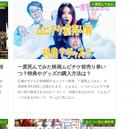
でみた
一度死んでみた
相
一度死んでみた映画ムビチケ前売り券い
つ？特典やグッズの購入方法は？
次
広瀬すずさんが初挑戦するコメディ映画『一度死んでみた』 が
キ
2020年3月20日に公開されます。 となると、いつからムビチケ前
す
売り券が販売されるのか？ そして、特典があるのかや、どんなグ
ッズがあるのかって、やっぱり気になり…
のに2
るろうに剣心最終章