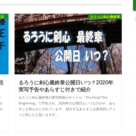
退法
るろうに剣心最終章
説
るろうに剣心最終章公開日いつ？2020年
実写予告やあらすじ付きで紹介
い
るろうに剣心最終章の実写映画がタイトル「The Final/The
か
Beginning」で予告され、2020年の公開日もいつなのかや、あら
か
すじも明らかにされています。 紹介するあらすじは基本的にアニ
メと同じだと思いますが…