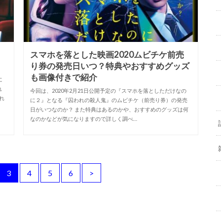
は
スマホを落とした映画2020ムビチケ前売
り券の発売日いつ？特典やおすすめグッズ
も画像付きで紹介
に
れ
今回は、2020年2月21日公開予定の『スマホを落としただけなの
れ
に２』となる『囚われの殺人鬼』のムビチケ（前売り券）の発売
日がいつなのか？ また特典はあるのかや、おすすめのグッズは何
なのかなどが気になりますので詳しく調べ…
3
4
5
6
>