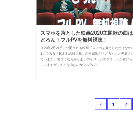
スマホを落とした映画2020主題歌の曲
どろん！フルPVを無料視聴！
2020年2月21日に公開される映画『スマホを落としただけなの
2』である『 囚われの殺人鬼』の主題歌が『どろん』と発表さ
ています。 怖そうな化かしあいのイメージのタイトルが付けら
ていますが、どんな曲なのかフルPVで…
<
1
2