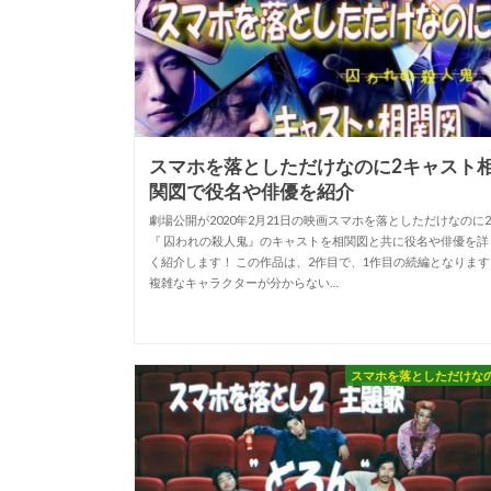
スマホを落としただけなのに2キャスト
関図で役名や俳優を紹介
劇場公開が2020年2月21日の映画スマホを落としただけなのに
『 囚われの殺人鬼』のキャストを相関図と共に役名や俳優を詳
く紹介します！ この作品は、2作目で、1作目の続編となります
複雑なキャラクターが分からない…
スマホを落としただけな