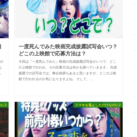
相
一度死んでみた映画完成披露試写会いつ？
どこの上映館で応募方法は？
2の
今回は『一度死んでみた』映画の完成披露試写会がいつで、どこ
し
の上映館で行われ、その応募方法は何かを調べていきます。 完成
。
披露での試写会では、舞台挨拶もあると思いますが、どこの上映
館で行われるのか気になりますよね。 そして、…
のに2
スマホを落としただけなのに2