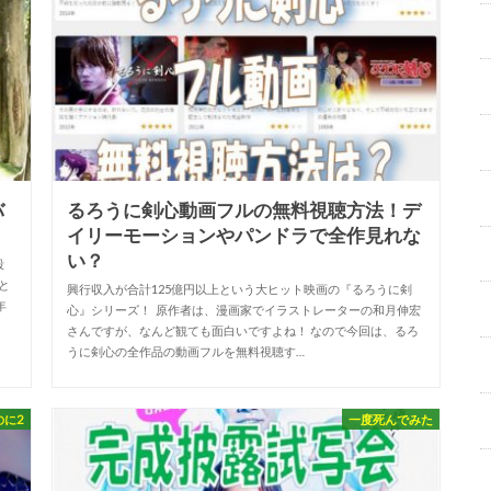
バ
るろうに剣心動画フルの無料視聴方法！デ
イリーモーションやパンドラで全作見れな
い？
殺
と
興行収入が合計125億円以上という大ヒット映画の『るろうに剣
年
心』シリーズ！ 原作者は、漫画家でイラストレーターの和月伸宏
さんですが、なんど観ても面白いですよね！ なので今回は、るろ
うに剣心の全作品の動画フルを無料視聴す…
のに2
一度死んでみた