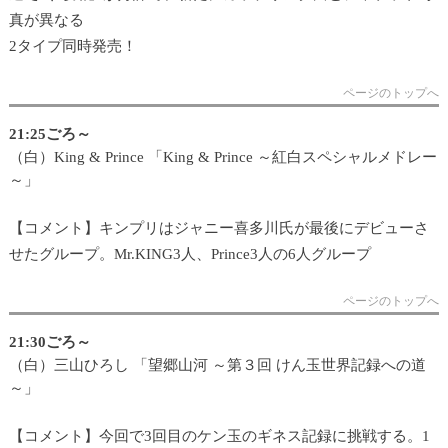
真が異なる
2タイプ同時発売！
ページのトップへ
21:25ごろ～
（白）King & Prince 「King & Prince ～紅白スペシャルメドレー
～」
【コメント】キンプリはジャニー喜多川氏が最後にデビューさ
せたグループ。Mr.KING3人、Prince3人の6人グループ
ページのトップへ
21:30ごろ～
（白）三山ひろし 「望郷山河 ～第３回 けん玉世界記録への道
～」
【コメント】今回で3回目のケン玉のギネス記録に挑戦する。1