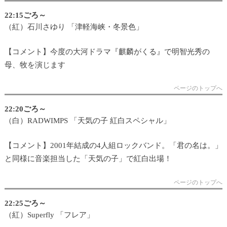
22:15ごろ～
（紅）石川さゆり 「津軽海峡・冬景色」
【コメント】今度の大河ドラマ『麒麟がくる』で明智光秀の
母、牧を演じます
ページのトップへ
22:20ごろ～
（白）RADWIMPS 「天気の子 紅白スペシャル」
【コメント】2001年結成の4人組ロックバンド。「君の名は。」
と同様に音楽担当した「天気の子」で紅白出場！
ページのトップへ
22:25ごろ～
（紅）Superfly 「フレア」