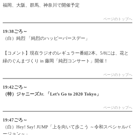
福岡、大阪、群馬、神奈川で開催予定
ページのトップへ
19:38ごろ～
（白）純烈 「純烈のハッピーバースデー」
【コメント】現在ラジオのレギュラー番組2本。5/8には、花と
緑のぐんまづくり in 藤岡「純烈コンサート」開催！
ページのトップへ
19:42ごろ～
（特）ジャニーズJr. 「Let’s Go to 2020 Tokyo」
ページのトップへ
19:47ごろ～
（白）Hey! Say! JUMP「上を向いて歩こう ～令和スペシャルバ
ージョン～」