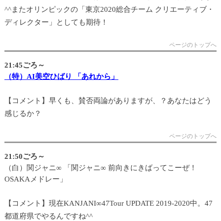
^^またオリンピックの「東京2020総合チーム クリエーティブ・
ディレクター」としても期待！
ページのトップへ
21:45ごろ～
（特）AI美空ひばり 「あれから」
【コメント】早くも、賛否両論がありますが、？あなたはどう
感じるか？
ページのトップへ
21:50ごろ～
（白）関ジャニ∞ 「関ジャニ∞ 前向きにきばってこーぜ！
OSAKAメドレー」
【コメント】現在KANJANI∞47Tour UPDATE 2019-2020中。47
都道府県でやるんですね^^