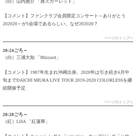
（白）山内惠介 「唇スカーレット」
【コメント】ファンクラブ会員限定コンサート～ありがとう
202020～が5会場であるらしい。なぜ202020？
ページのトップへ
20:24ごろ～
（白）三浦大知 「Blizzard」
【コメント】1987年生まれ沖縄出身。2020年は引き続き6月中
旬までDAICHI MIURA LIVE TOUR 2019-2020 COLORLESSを継
続開催予定
ページのトップへ
20:28ごろ～
（紅）LiSA 「紅蓮華」