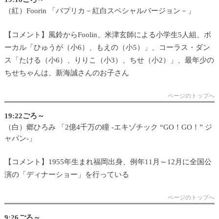
（紅）Foorin 「パプリカ－紅白スペシャルバージョン－」
【コメント】風鈴からFoolin、米津玄師による小学生5人組、ボ
ーカル「ひゅうが（小6）、もえの（小5）」、コーラス・ダン
ス「たける（小6）、りりこ（小3）、ちせ（小2）」、最年少の
ちせちゃんは、新海誠さんのお子さん
ページのトップへ
19:22ごろ～
（白）郷ひろみ 「2億4千万の瞳 -エキゾチック “GO！GO！” ジ
ャパン-」
【コメント】1955年生まれ福岡出身、例年11月～12月に全国公
演の「ディナーショー」を行っている
ページのトップへ
9:26ごろ～