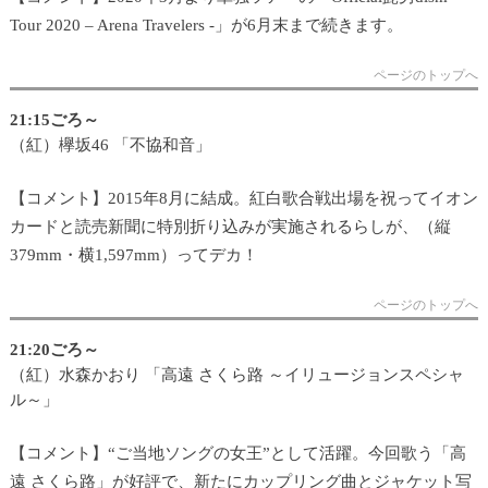
Tour 2020 – Arena Travelers -」が6月末まで続きます。
ページのトップへ
21:15ごろ～
（紅）欅坂46 「不協和音」
【コメント】2015年8月に結成。紅白歌合戦出場を祝ってイオン
カードと読売新聞に特別折り込みが実施されるらしが、（縦
379mm・横1,597mm）ってデカ！
ページのトップへ
21:20ごろ～
（紅）水森かおり 「高遠 さくら路 ～イリュージョンスペシャ
ル～」
【コメント】“ご当地ソングの女王”として活躍。今回歌う「高
遠 さくら路」が好評で、新たにカップリング曲とジャケット写