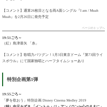
【コメント】通算26枚目となる両A面シングル『I am / Muah
Muah』を2月26日に発売予定
ページのトップへ
19:51ごろ～
（紅）島津亜矢 「糸」
【コメント】歌唱力バツグン！1月3日東京ドーム『第73回ライ
スボウル』にて国家独唱とハーフタイムショーあり
特別企画第1弾
19:55ごろ～
「夢を歌おう」特別企画 Disney Cinema Medley 2019
（特）中元みずき 「イントゥ・ジ・アンノウン〜心のままに」