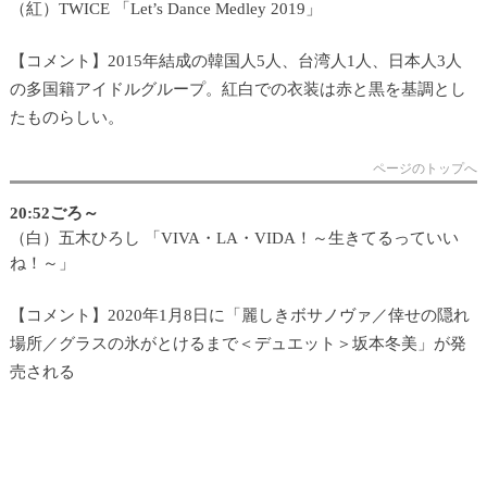
（紅）TWICE 「Let’s Dance Medley 2019」
【コメント】2015年結成の韓国人5人、台湾人1人、日本人3人
の多国籍アイドルグループ。紅白での衣装は赤と黒を基調とし
たものらしい。
ページのトップへ
20:52ごろ～
（白）五木ひろし 「VIVA・LA・VIDA！～生きてるっていい
ね！～」
【コメント】2020年1月8日に「麗しきボサノヴァ／倖せの隠れ
場所／グラスの氷がとけるまで＜デュエット＞坂本冬美」が発
売される