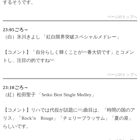
するそうです。
ページのトップへ
23:05ごろ～
（白）氷川きよし 「紅白限界突破スペシャルメドレー」
【コメント】「自分らしく輝くことが一番大切です」とコメン
トし、注目の的ですね^^
ページのトップへ
23:10ごろ～
（紅）松田聖子 「Seiko Best Single Medley」
【コメント】リハでは代役が話題に^^;曲目は、「時間の国のア
リス」「Rock’n Rouge」「チェリーブラッサム」「夏の扉」
らしいです。