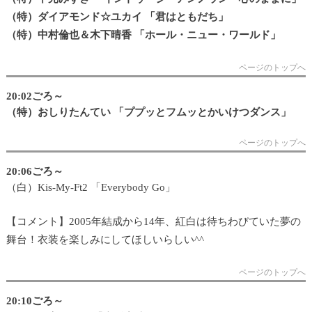
（特）ダイアモンド☆ユカイ 「君はともだち」
（特）中村倫也＆木下晴香 「ホール・ニュー・ワールド」
ページのトップへ
20:02ごろ～
（特）おしりたんてい 「ププッとフムッとかいけつダンス」
ページのトップへ
20:06ごろ～
（白）Kis-My-Ft2 「Everybody Go」
【コメント】2005年結成から14年、紅白は待ちわびていた夢の
舞台！衣装を楽しみにしてほしいらしい^^
ページのトップへ
20:10ごろ～