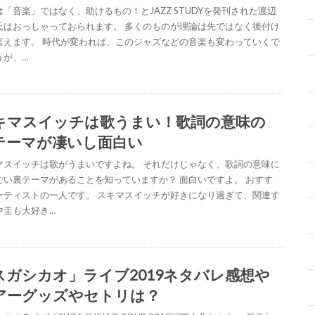
は「音楽」ではなく、助けるもの！とJAZZ STUDYを発刊された渡辺
氏はおっしゃっておられます。 多くのものが理論は先ではなく後付け
言えます。 時代が変われば、このジャズなどの音楽も変わっていくで
うが、…
キマスイッチは歌うまい！歌詞の意味の
テーマが凄いし面白い
マスイッチは歌がうまいですよね。 それだけじゃなく、歌詞の意味に
ごい裏テーマがあることを知っていますか？ 面白いですよ。 おすす
ーティストの一人です。 スキマスイッチが好きになり過ぎて、関連す
中圭も大好き…
スガシカオ」ライブ2019ネタバレ感想や
アーグッズやセトリは？