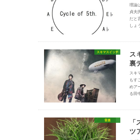
理論
貞夫
だと
しょ
ス
スキマスイッチ
裏
スキ
もす
めア
る田
「
音楽
ツ