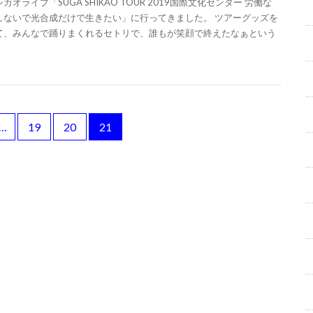
カオライブ「SUGA SHIKAO TOUR 2019国際文化センター 労働な
しないで光合成だけで生きたい」に行ってきました。 ツアーグッズを
て、みんなで踊りまくれるセトリで、誰もが笑顔で終えたなぁという
…
19
20
21