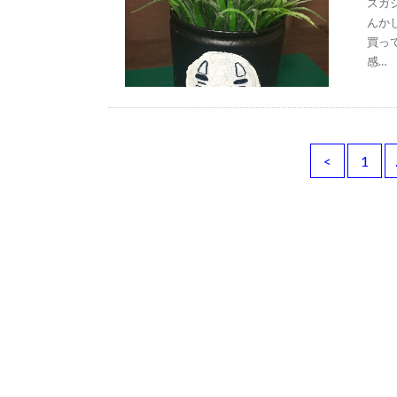
スガシ
んか
買っ
感…
<
1