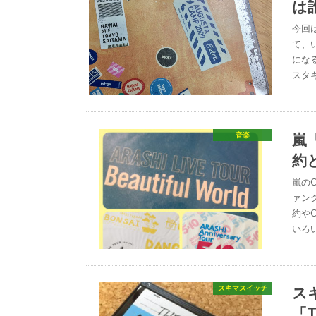
は
今回
て、
にな
スタ
嵐
音楽
約
嵐の
ァン
約や
いろ
ス
スキマスイッチ
「T