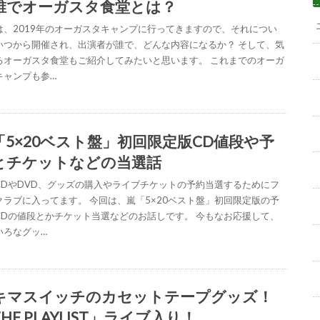
誰でオーガスタ食堂とは？
は、2019年のオーガスタキャンプに行ってきますので、それについ
いつから開催され、出演者が誰で、どんな内容になるか？ そして、気
るオーガスタ食堂もご紹介してみたいと思います。 これまでのオーガ
キャンプも参…
「5×20ベスト盤」初回限定版CD値段や予
とチケットなどの当選話
CDやDVD、グッズの購入やライブチケットの予約当選するためにフ
クラブに入ってます。 今回は、嵐「5×20ベスト盤」初回限定版の予
CDの値段とかチケット当選などのお話しです。 今もなお応援して、
いろなグッ…
キマスイッチのカセットテープグッズ！
HE PLAYLIST」ライブ入り！