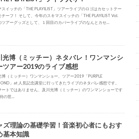
スイッチの「THE PLAYILIST」ツアーライブのロゴはカセットテー
チーフ！ そして、今年のスキマスイッチの「THE PLAYILIST Vol.
のツアーグッズとして、１回目のカバーライブのなんとカセ…
川光博（ミッチー）ネタバレ！ワンマンシ
ーツアー2019のライブ感想
光博（ミッチー）ワンマンショー、ツアー2019「PURPLE
AMOND」at 人見記念講堂に行ってきたライブのネタバレ感想です。
サートではありません、及川光博（ミッチー）のワンマンショーです
独特の世…
ャズ理論の基礎学習！音楽初心者にもおす
め基本知識