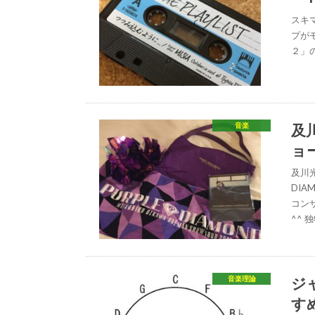
スキマ
プがモ
２」
及
音楽
ョ
及川
DI
コン
^^ 
ジ
音楽理論
す