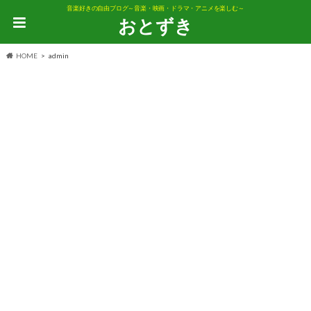
音楽好きの自由ブログ～音楽・映画・ドラマ・アニメを楽しむ～
おとずき
HOME
admin