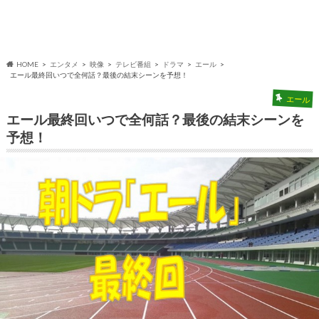
HOME
エンタメ
映像
テレビ番組
ドラマ
エール
エール最終回いつで全何話？最後の結末シーンを予想！
エール
エール最終回いつで全何話？最後の結末シーンを
予想！