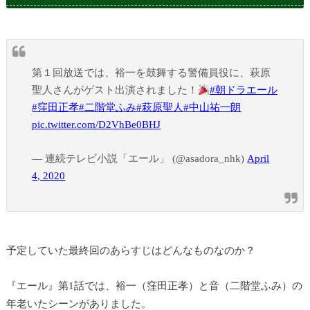
第１回放送では、裕一を鼓舞する警備員役に、萩原
聖人さんがゲスト出演されました！
#朝ドラエール
#窪田正孝
#二階堂ふみ
#萩原聖人
#中山祐一朗
pic.twitter.com/D2VhBe0BHJ
— 連続テレビ小説「エール」 (@asadora_nhk)
April
4, 2020
予定していた最終回のあらすじはどんなものなのか？
『エール』第1話では、裕一（窪田正孝）と音（二階堂ふみ）の
年老いたシーンがありました。