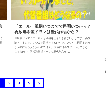
第
「エール」延期いつまでで再開いつから？
再放送希望ドラマは歴代作品から？
たが
連続朝ドラマ「エール」も延期をせざるを得ないようです。 高視
調
聴率ですので、いつまで延期をするのかや、いつから再開するの
白い
かが気になる人が多いのでは？。 簡単には再スタートはできない
ようなので、再放送希望ドラマを歴代作品から…
2
3
4
5
>