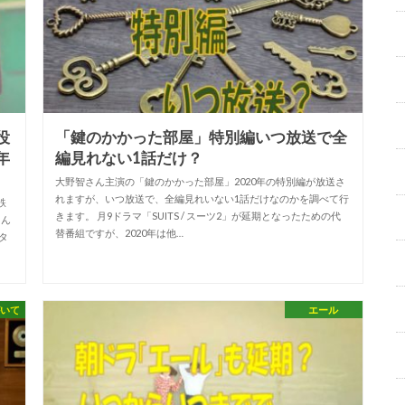
役
「鍵のかかった部屋」特別編いつ放送で全
年
編見れない1話だけ？
大野智さん主演の「鍵のかかった部屋」2020年の特別編が放送さ
れますが、いつ放送で、全編見れいない1話だけなのかを調べて行
鉄
きます。 月9ドラマ「SUITS / スーツ2」が延期となったための代
そん
替番組ですが、2020年は他…
タ
がいて
エール