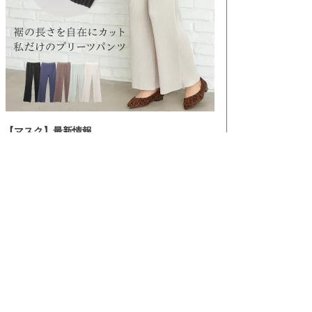
【マスク】最新情報
＞＞Amazonで見る＜＜
＞＞楽天市場で見る＜＜
＞＞ヤフーで見る＜＜
©Copyright2026
おとずき
.All Rights Reserved.