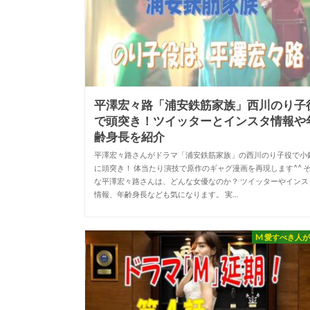
平澤宏々路「浦安鉄筋家族」西川のり子
で頭突き！ツイッターとインスタ情報や
齢身長を紹介
平澤宏々路さんがドラマ「浦安鉄筋家族」の西川のり子役で小
に頭突き！ 体当たり演技で原作のギャグ漫画を再現します^^ 
な平澤宏々路さんは、どんな女優なのか？ ツイッターやインス
情報、年齢身長なども気になります。 実…
M 愛すべき人