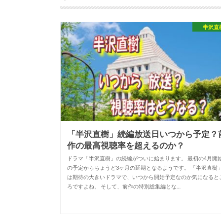
半沢直
「半沢直樹」続編放送日いつから予定？
作の最高視聴率を超えるのか？
ドラマ「半沢直樹」の続編がついに始まります。 最初の4月開
の予定からちょうど3ヶ月の延期となるようです。 「半沢直樹
は期待の大きいドラマで、いつから開始予定なのか気になると
ろですよね。 そして、前作の特別総集編とな…