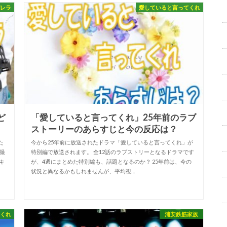
デレラ
愛していると言ってくれ
ど
「愛していると言ってくれ」25年前のラブ
ストーリーのあらすじと今の反応は？
た
今から25年前に放送されたドラマ「愛していると言ってくれ」が
撮
特別編で放送されます。 全12話のラブストリーとなるドラマです
キ
が、4週にまとめた特別編も、話題となるのか？ 25年前は、今の
状況と異なるかもしれませんが、平均視…
てくれ
浦安鉄筋家族