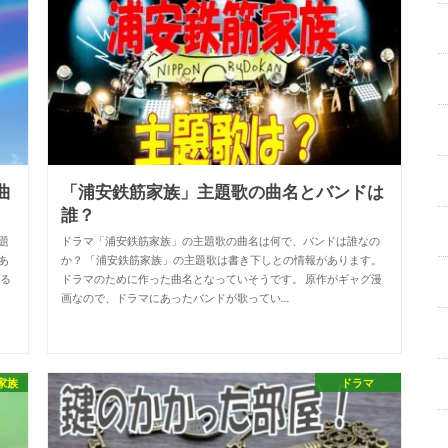
曲
「浦安鉄筋家族」主題歌の曲名とバンドは
誰？
題
ドラマ「浦安鉄筋家族」の主題歌の曲名は何で、バンドは誰なの
途あ
か？ 「浦安鉄筋家族」の主題歌は書き下しとの情報があります。
いる
ドラマのために作った曲名となっていそうです。 原作がギャグ漫
画なので、ドラマにあったバンドが歌ってい…
家族
ドラマ