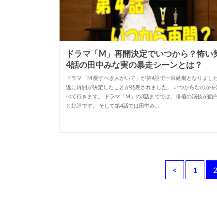
ドラマ「M」再開決定でいつから？怖い
4話の田中みな実の暴走シーンとは？
ドラマ「M 愛すべき人がいて」が第4話で一旦延期となりまし
遂に再開が決定したことが発表されました。 いつからなのかを
べて行きます。 ドラマ「M」の3話まででは、俳優の演技が面
と好評です。 そして第4話では田中み…
<
1