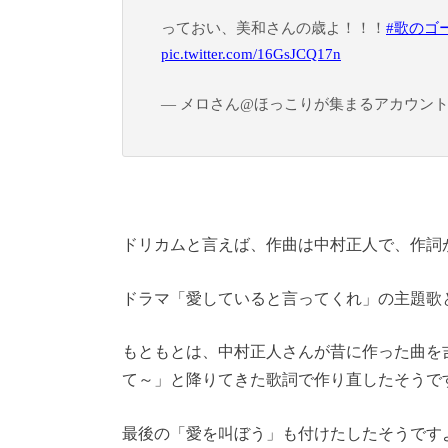
っておい、美和さんの歳よ！！！
#歌のゴ
pic.twitter.com/16GsJCQ17n
— メロさん@ほっこりが集まるアカウント (@m
ドリカムと言えば、作曲は中村正人で、作詞
ドラマ「愛していると言ってくれ」の主題歌となった
もともとは、中村正人さんが昔に作った曲を
て～」と降りてきた歌詞で作り直したそうで
最後の「愛を叫ぼう」も付けたしたそうです