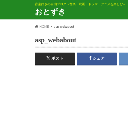
音楽好きの自由ブログ～音楽・映画・ドラマ・アニメを楽しむ～
おとずき
HOME
asp_webabout
asp_webabout
ポスト
シェア