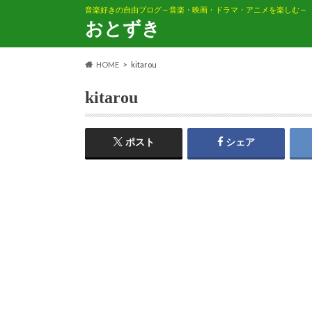
音楽好きの自由ブログ～音楽・映画・ドラマ・アニメを楽しむ～
おとずき
HOME
kitarou
kitarou
ポスト
シェア