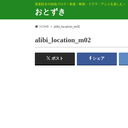
音楽好きの自由ブログ～音楽・映画・ドラマ・アニメを楽しむ～
おとずき
HOME
alibi_location_m02
alibi_location_m02
ポスト
シェア