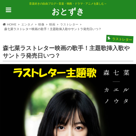
音楽好きの自由ブログ～音楽・映画・ドラマ・アニメを楽しむ～
おとずき
HOME
エンタメ
映像
映画
ラストレター
森七菜ラストレター映画の歌手！主題歌挿入歌やサントラ発売日いつ？
ラストレター
森七菜ラストレター映画の歌手！主題歌挿入歌や
サントラ発売日いつ？