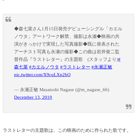
◆森七菜さん1月15日発売デビューシングル「カエル
ノウタ」アートワーク解禁、撮影は永瀬◆映画の共
演がきっかけで実現した写真撮影◆既に発表された
アーチスト写真も永瀬の撮影◆この曲は岩井俊二監
督作品『ラストレター』の主題歌 (スタッフより)
#
森七菜
#カエルノウタ
#ラストレター
#永瀬正敏
pic.twitter.com/X9cqLXp2bQ
— 永瀬正敏 Masatoshi Nagase (@m_nagase_66)
December 13, 2019
ラストレターの主題歌は、この映画のために作られた歌です。