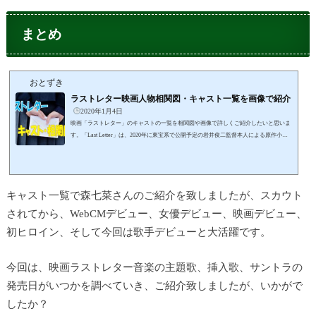
まとめ
おとずき
ラストレター映画人物相関図・キャスト一覧を画像で紹介
2020年1月4日
映画「ラストレター」のキャストの一覧を相関図や画像で詳しくご紹介したいと思いま
す。「Last Letter」は、2020年に東宝系で公開予定の岩井俊二監督本人による原作小説
となっています。注目すべきはイメージにぴったりの豪華キャストとなっていますよ
ね。そして同監督の23年前の初期作品「ラブレター」と関連しているのかなと思います
よね。今回の「ラストレター」は、物語の関連はないようですが、初期作品のアンサー
映画となっていて、手紙を使ったアイデアに思いつき構想がスタートしたようです。物
キャスト一覧で森七菜さんのご紹介を致しましたが、スカウト
語の舞台は監督本人の出身地宮城...
されてから、WebCMデビュー、女優デビュー、映画デビュー、
初ヒロイン、そして今回は歌手デビューと大活躍です。
今回は、映画ラストレター音楽の主題歌、挿入歌、サントラの
発売日がいつかを調べていき、ご紹介致しましたが、いかがで
したか？