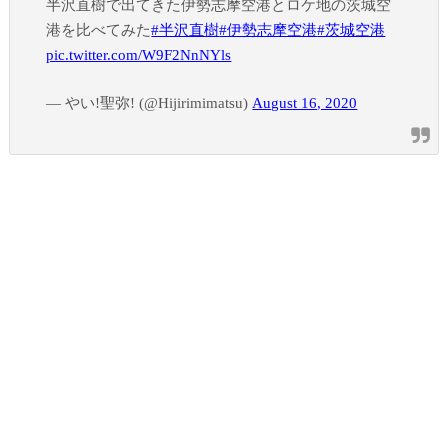
半沢直樹で出てきた伊勢志摩空港とロケ地の茨城空
港を比べてみた
#半沢直樹
#伊勢志摩空港
#茨城空港
pic.twitter.com/W9F2NnNYls
— やい!聖弥! (@Hijirimimatsu)
August 16, 2020