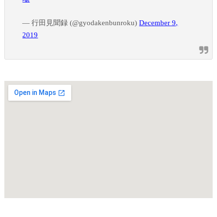
— 行田見聞録 (@gyodakenbunroku)
December 9,
2019