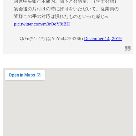
東京中央銀行本館内。廊下と会議室。（学士会館）
宴会後の片付けの時に許可をいただいて。従業員の
皆様この手の対応は慣れたものといった感じw
pic.twitter.com/m3rOoY9iBH
— ゆYu(*^ω^*) (@YuYu44753366)
December 14, 2019