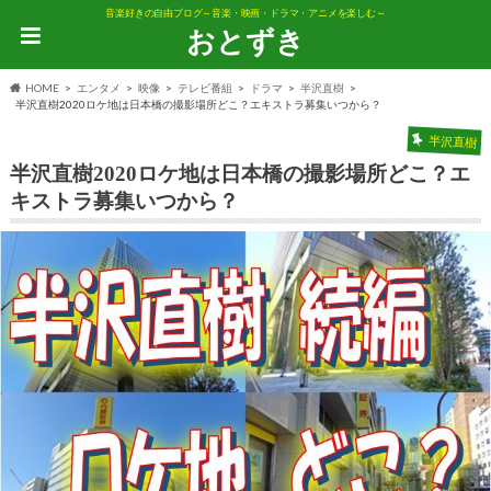
音楽好きの自由ブログ～音楽・映画・ドラマ・アニメを楽しむ～
おとずき
HOME
エンタメ
映像
テレビ番組
ドラマ
半沢直樹
半沢直樹2020ロケ地は日本橋の撮影場所どこ？エキストラ募集いつから？
半沢直樹
半沢直樹2020ロケ地は日本橋の撮影場所どこ？エ
キストラ募集いつから？